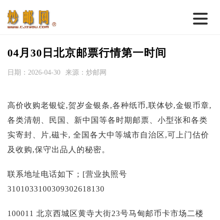
首 页
04月30日北京邮票行情第一时间
邮票行情
日期：2026-04-30
来源：炒邮网
钱币行情
高价收购老银锭,贺岁金银条,各种纸币,联体钞,金银币章,
名家综述
各类清朝、民国、新中国等各时期邮票、小型张和各类
热点话题
实寄封、片,磁卡, 全国各大中等城市自治区,可上门估价
邮币卡苑
及收购,保守出品人的秘密。
实战论坛
联系地址电话如下；[营业执照号
新品预告
3101033100309302618130
集藏资讯
100011 北京西城区黄寺大街23号马甸邮币卡市场二楼