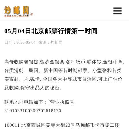
首 页
05月04日北京邮票行情第一时间
邮票行情
日期：2026-05-04
来源：炒邮网
钱币行情
高价收购老银锭,贺岁金银条,各种纸币,联体钞,金银币章,
名家综述
各类清朝、民国、新中国等各时期邮票、小型张和各类
热点话题
实寄封、片,磁卡, 全国各大中等城市自治区,可上门估价
邮币卡苑
及收购,保守出品人的秘密。
实战论坛
联系地址电话如下；[营业执照号
新品预告
3101033100309302618130
集藏资讯
100011 北京西城区黄寺大街23号马甸邮币卡市场二楼