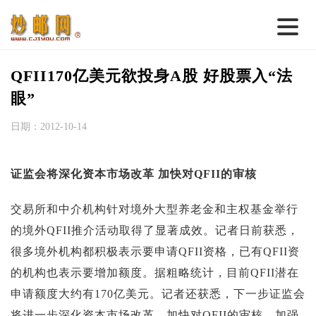
首 页
QFII170亿美元欲投身A股 好股票入“法
邮票行情
眼”
钱币行情
日期：2012-10-14
名家综述
证监会将深化资本市场改革 加快对QFII的审核
热点话题
邮币卡苑
交易所和中介机构针对境外大型养老金和主权基金举行
的境外QFII推介活动取得了显著成效。记者日前获悉，
实战论坛
很多境外机构都积极表示要申请QFII资格，已有QFII资
新品预告
的机构也表示要增加额度。据粗略统计，目前QFII潜在
集藏资讯
申请额度大约有170亿美元。记者还获悉，下一步证监会
将进一步深化资本市场改革，加快对QFII的审核，加强