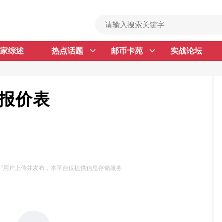
家综述
热点话题
邮币卡苑
实战论坛
首 页
邮票行情
钱币行情
币报价表
名家综述
热点话题
邮币卡苑
号"用户上传并发布，本平台仅提供信息存储服务
实战论坛
新品预告
集藏资讯