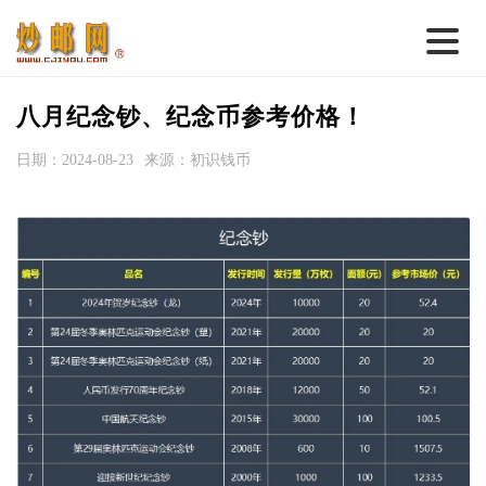
首 页
八月纪念钞、纪念币参考价格！
邮票行情
日期：2024-08-23
来源：初识钱币
钱币行情
名家综述
热点话题
邮币卡苑
实战论坛
新品预告
集藏资讯